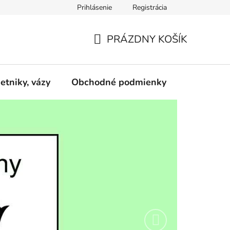
Prihlásenie
Registrácia
pre odstúpenie od zmluvy
+421 952 102 202
PRÁZDNY KOŠÍK
NÁKUPNÝ
KOŠÍK
etniky, vázy
Obchodné podmienky
Kontakty
Nasledujúce