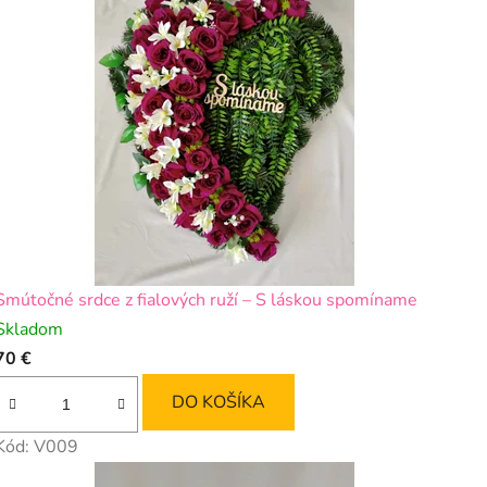
Smútočné srdce z fialových ruží – S láskou spomíname
Skladom
70 €
DO KOŠÍKA
Kód:
V009