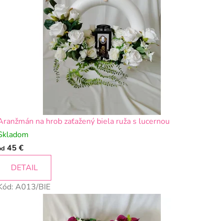
Aranžmán na hrob zaťažený biela ruža s lucernou
Skladom
45 €
od
DETAIL
Kód:
A013/BIE