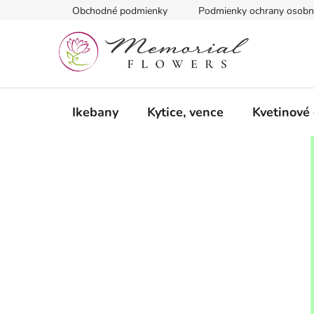
Prejsť
Obchodné podmienky
Podmienky ochrany osobn
na
obsah
Ikebany
Kytice, vence
Kvetinové
B
o
č
n
ý
p
a
n
e
l