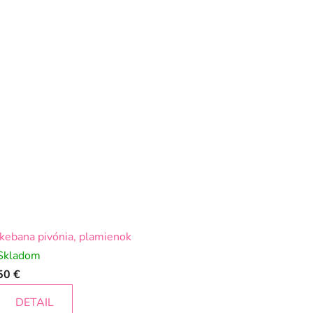
Ikebana pivónia, plamienok
Skladom
50 €
DETAIL