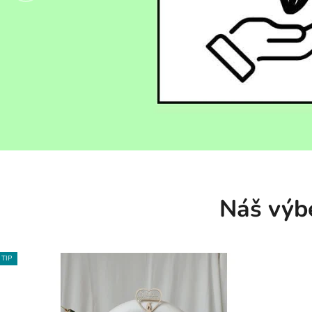
A
L
F
L
O
W
E
R
Náš výb
S
TIP