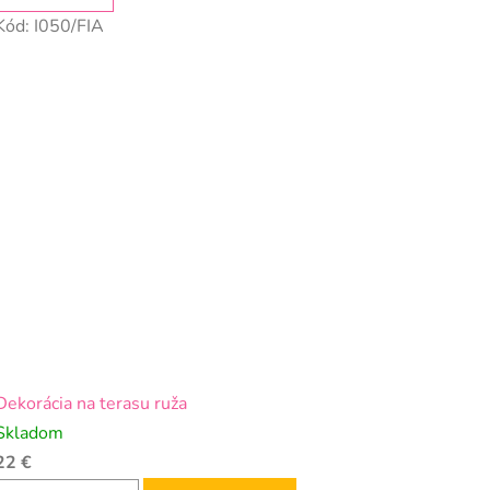
Kód:
I050/FIA
Dekorácia na terasu ruža
Skladom
22 €