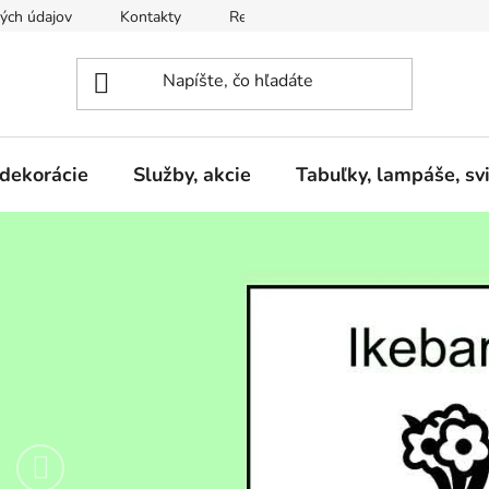
ých údajov
Kontakty
Reklamačný poriadok
Formulár 
 dekorácie
Služby, akcie
Tabuľky, lampáše, svi
M
E
M
O
R
I
Predchádzajúce