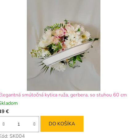
Elegantná smútočná kytica ruža, gerbera, so stuhou 60 cm
Skladom
49 €
DO KOŠÍKA
Kód:
SK004