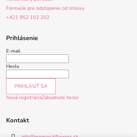
v
ý
Formulár pre odstúpenie od zmluvy
p
+421 952 102 202
i
s
u
Prihlásenie
E-mail
Heslo
PRIHLÁSIŤ SA
Nová registrácia
Zabudnuté heslo
Kontakt
info
@
memorialflowers.sk