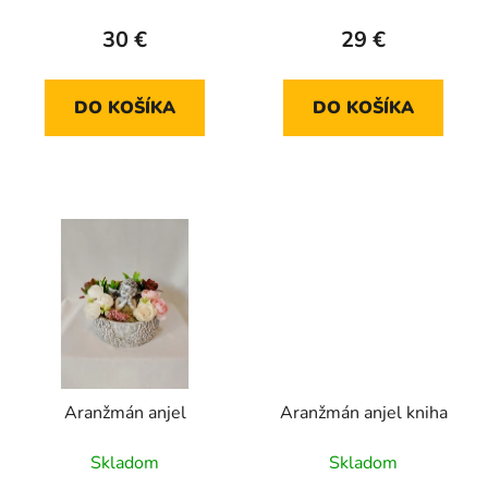
u
v
k
30 €
29 €
t
o
DO KOŠÍKA
DO KOŠÍKA
v
Aranžmán anjel
Aranžmán anjel kniha
Skladom
Skladom