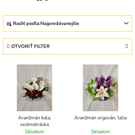
R
Radiť podľa:
Najpredávanejšie
a
d
e
OTVORIŤ FILTER
n
i
V
e
ý
p
p
r
i
o
s
d
p
u
r
k
Aranžmán kala,
Aranžmán orgován, ľalia
o
t
sedmokráska
d
o
Skladom
Skladom