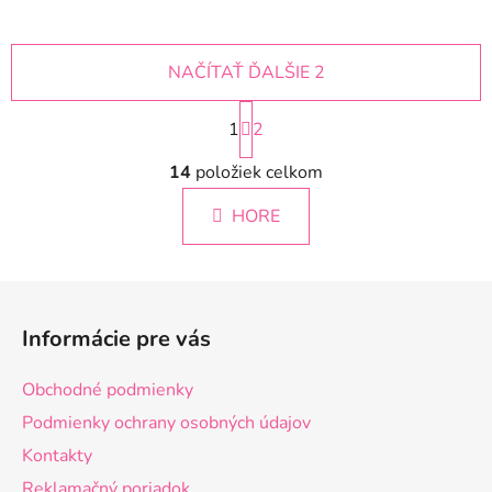
NAČÍTAŤ ĎALŠIE 2
S
1
t
2
r
O
á
14
položiek celkom
v
n
l
k
HORE
á
o
d
v
a
a
Z
c
n
á
i
i
Informácie pre vás
e
e
p
p
ä
Obchodné podmienky
r
t
v
Podmienky ochrany osobných údajov
i
k
Kontakty
e
y
Reklamačný poriadok