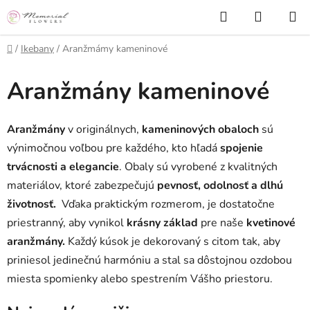
Prejsť
Hľadať
NÁKUP
na
KOŠÍK
obsah
Domov
/
Ikebany
/
Aranžmámy kameninové
Aranžmány kameninové
Aranžmány
v originálnych,
kameninových obaloch
sú
výnimočnou voľbou pre každého, kto hľadá
spojenie
trvácnosti a elegancie
. Obaly sú vyrobené z kvalitných
materiálov, ktoré zabezpečujú
pevnosť, odolnosť a dlhú
životnosť.
Vďaka praktickým rozmerom, je dostatočne
priestranný, aby vynikol
krásny základ
pre naše
kvetinové
aranžmány.
Každý kúsok je dekorovaný s citom tak, aby
priniesol jedinečnú harmóniu a stal sa dôstojnou ozdobou
miesta spomienky alebo spestrením Vášho priestoru.