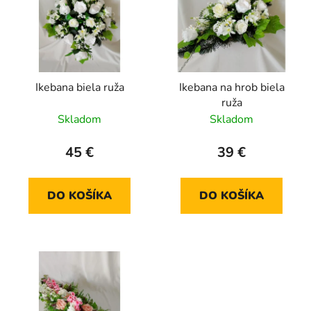
p
r
i
o
s
d
p
u
r
k
Ikebana biela ruža
Ikebana na hrob biela
o
t
ruža
d
o
Skladom
Skladom
u
v
k
45 €
39 €
t
o
DO KOŠÍKA
DO KOŠÍKA
v