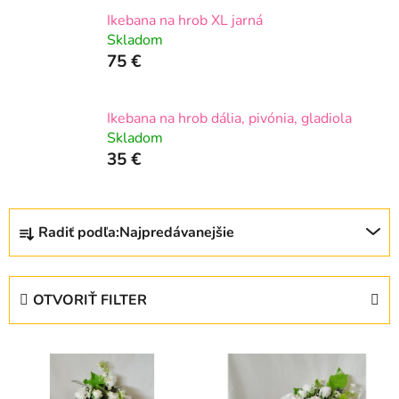
Ikebana na hrob XL jarná
Skladom
75 €
Ikebana na hrob dália, pivónia, gladiola
Skladom
35 €
R
Radiť podľa:
Najpredávanejšie
a
d
e
OTVORIŤ FILTER
n
i
V
e
ý
p