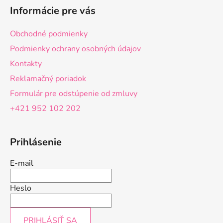
á
i
i
Informácie pre vás
e
e
p
p
ä
Obchodné podmienky
r
t
v
Podmienky ochrany osobných údajov
i
k
Kontakty
e
y
Reklamačný poriadok
v
ý
Formulár pre odstúpenie od zmluvy
p
+421 952 102 202
i
s
u
Prihlásenie
E-mail
Heslo
PRIHLÁSIŤ SA