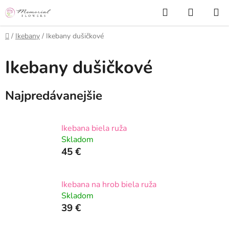
Prejsť
Hľadať
NÁKUP
na
KOŠÍK
obsah
Domov
/
Ikebany
/
Ikebany dušičkové
Ikebany dušičkové
Najpredávanejšie
Ikebana biela ruža
Skladom
45 €
Ikebana na hrob biela ruža
Skladom
39 €