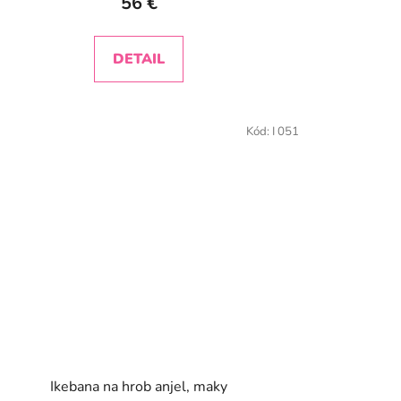
56 €
DETAIL
Kód:
I 051
Ikebana na hrob anjel, maky