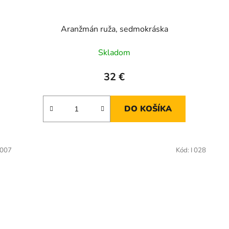
Aranžmán ruža, sedmokráska
Skladom
32 €
DO KOŠÍKA
007
Kód:
I 028