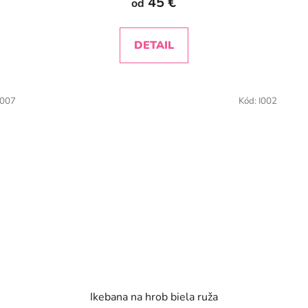
45 €
od
DETAIL
I007
Kód:
I002
Ikebana na hrob biela ruža