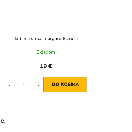
Ikebana srdce margarétka,ruža
Skladom
19 €
DO KOŠÍKA
e.