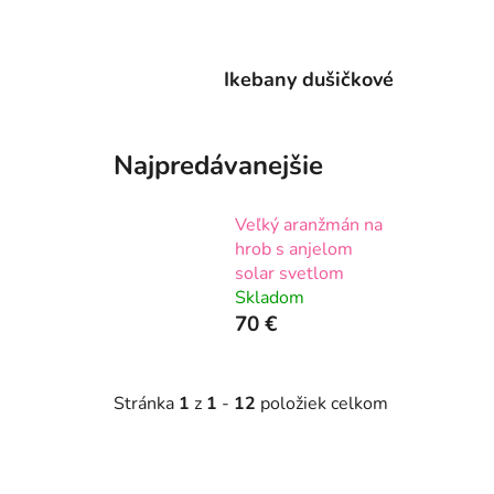
Ikebany dušičkové
Najpredávanejšie
Veľký aranžmán na
hrob s anjelom
solar svetlom
Skladom
70 €
Stránka
1
z
1
-
12
položiek celkom