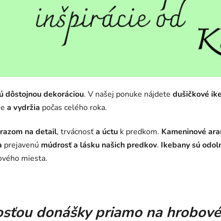
ú dôstojnou dekoráciou
. V našej ponuke nájdete
dušičkové ik
ne
a vydržia
počas celého roka.
razom na detail
, trvácnosť
a úctu
k predkom.
Kameninové ara
a
prejavenú
múdrosť a lásku našich predkov
.
Ikebany sú odol
vého miesta.
sťou donášky priamo na hrobové