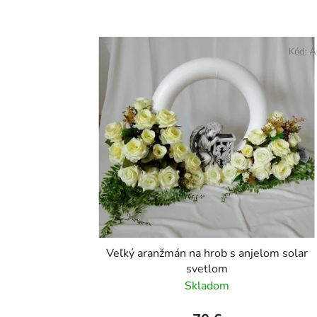
V
ý
Kód:
A
p
i
s
p
r
o
d
u
k
t
Veľký aranžmán na hrob s anjelom solar
o
svetlom
v
Skladom