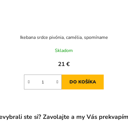
Ikebana srdce pivónia, camélia, spomíname
Skladom
21 €
DO KOŠÍKA
O
v
evybrali ste si? Zavolajte a my Vás prekvapím
l
á