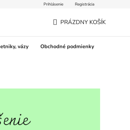
Prihlásenie
Registrácia
pre odstúpenie od zmluvy
+421 952 102 202
PRÁZDNY KOŠÍK
NÁKUPNÝ
KOŠÍK
etniky, vázy
Obchodné podmienky
Kontakty