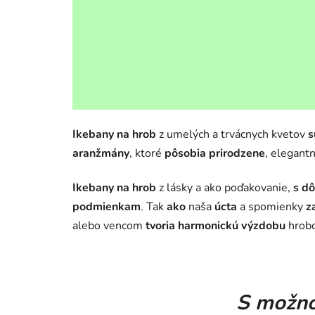
Ikebany na hrob
z umelých a trvácnych kvetov
s
aranžmány
, ktoré
pôsobia prirodzene
, elegant
Ikebany na hrob
z lásky a ako poďakovanie,
s dô
podmienkam
. Tak
ako
naša
úcta
a spomienky
z
alebo vencom
tvoria harmonickú výzdobu
hrobo
S možno