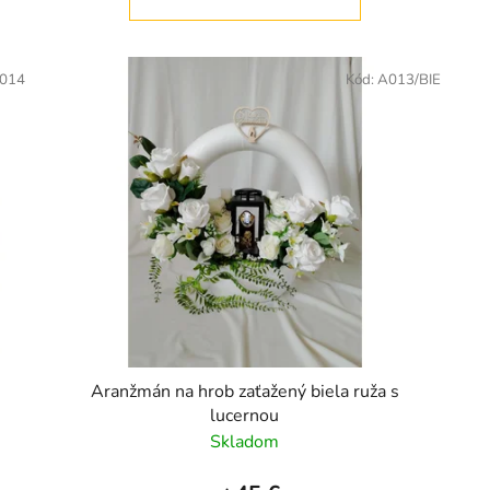
014
Kód:
A013/BIE
Aranžmán na hrob zaťažený biela ruža s
lucernou
Skladom