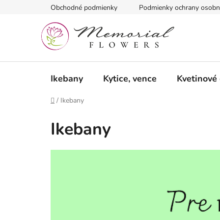
Prejsť
Obchodné podmienky
Podmienky ochrany osobn
na
obsah
Ikebany
Kytice, vence
Kvetinové
Domov
/
Ikebany
Ikebany