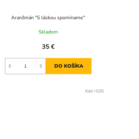
Aranžmán "S láskou spomíname"
Skladom
35 €
DO KOŠÍKA
Kód:
I 020