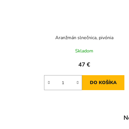
Aranžmán slnečnica, pivónia
Skladom
47 €
DO KOŠÍKA
N