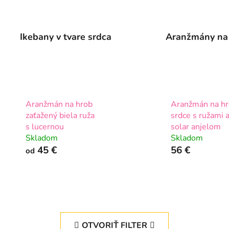
Ikebany v tvare srdca
Aranžmány na
Aranžmán na hrob
Aranžmán na h
zaťažený biela ruža
srdce s ružami 
s lucernou
solar anjelom
Skladom
Skladom
45 €
56 €
od
OTVORIŤ FILTER