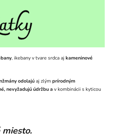
ebany
, ikebany v tvare srdca aj
kameninové
nžmány odolajú
aj zlým
prírodným
né, nevyžadujú údržbu
a
v kombinácii s kyticou
 miesto.