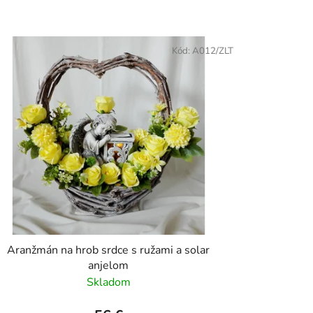
n
i
e
Kód:
A012/ZLT
p
r
o
d
u
k
t
o
v
Aranžmán na hrob srdce s ružami a solar
anjelom
Skladom