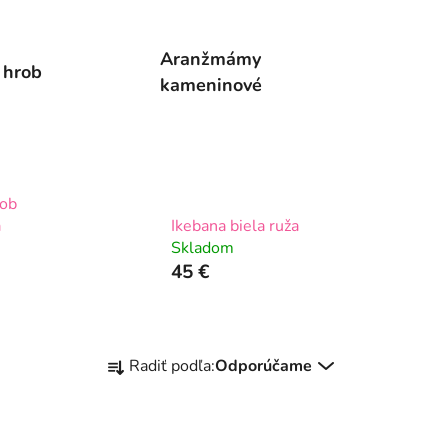
Aranžmámy
 hrob
kameninové
rob
a
Ikebana biela ruža
Skladom
45 €
R
Radiť podľa:
Odporúčame
a
d
e