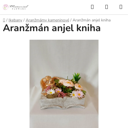
Prejsť
Hľadať
NÁKUP
na
KOŠÍK
obsah
Domov
/
Ikebany
/
Aranžmámy kameninové
/
Aranžmán anjel kniha
Aranžmán anjel kniha