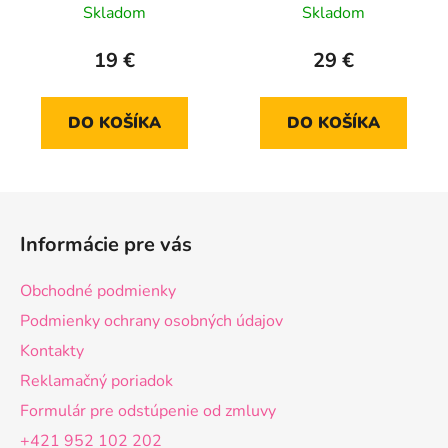
Skladom
Skladom
19 €
29 €
DO KOŠÍKA
DO KOŠÍKA
Z
á
Informácie pre vás
p
ä
Obchodné podmienky
t
Podmienky ochrany osobných údajov
i
Kontakty
e
Reklamačný poriadok
Formulár pre odstúpenie od zmluvy
+421 952 102 202