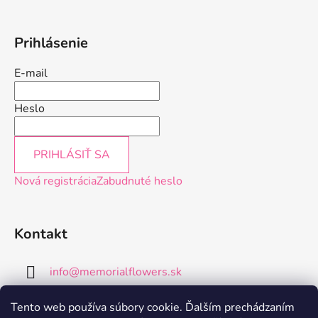
Prihlásenie
E-mail
Heslo
PRIHLÁSIŤ SA
Nová registrácia
Zabudnuté heslo
Kontakt
info
@
memorialflowers.sk
+421 952 102 202
Tento web používa súbory cookie. Ďalším prechádzaním