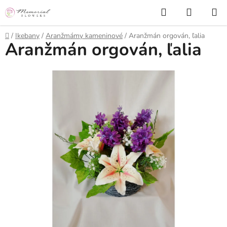
Prejsť
Hľadať
NÁKUP
na
KOŠÍK
obsah
Domov
/
Ikebany
/
Aranžmámy kameninové
/
Aranžmán orgován, ľalia
Aranžmán orgován, ľalia