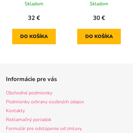
Skladom
Skladom
32 €
30 €
DO KOŠÍKA
DO KOŠÍKA
Z
á
Informácie pre vás
p
ä
Obchodné podmienky
t
Podmienky ochrany osobných údajov
i
Kontakty
e
Reklamačný poriadok
Formulár pre odstúpenie od zmluvy