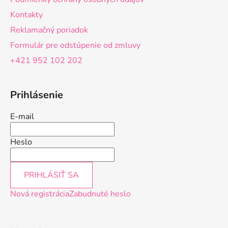
i
Kontakty
e
Reklamačný poriadok
Formulár pre odstúpenie od zmluvy
+421 952 102 202
Prihlásenie
E-mail
Heslo
PRIHLÁSIŤ SA
Nová registrácia
Zabudnuté heslo