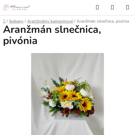
Prejsť
Hľadať
NÁKUP
na
KOŠÍK
obsah
Domov
/
Ikebany
/
Aranžmámy kameninové
/
Aranžmán slnečnica, pivónia
Aranžmán slnečnica,
pivónia