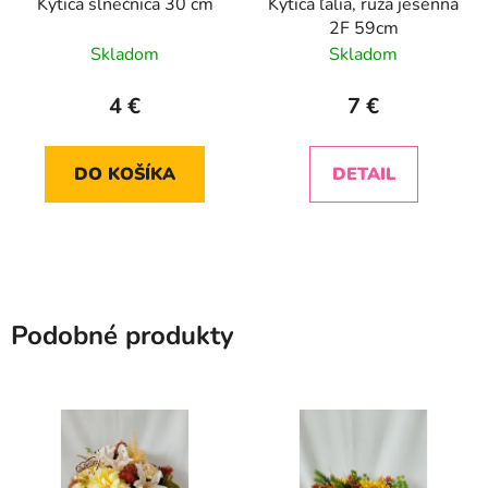
Kytica slnečnica 30 cm
Kytica ľalia, ruža jesenná
2F 59cm
Skladom
Skladom
4 €
7 €
DO KOŠÍKA
DETAIL
Podobné produkty