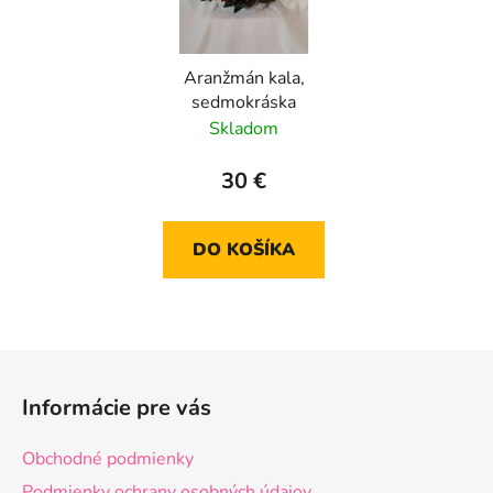
Aranžmán kala,
sedmokráska
Skladom
30 €
DO KOŠÍKA
Z
á
Informácie pre vás
p
ä
Obchodné podmienky
t
Podmienky ochrany osobných údajov