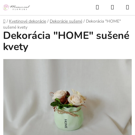
Prejsť
Hľadať
NÁKUP
na
KOŠÍK
obsah
Domov
/
Kvetinové dekorácie
/
Dekorácie sušené
/
Dekorácia "HOME"
sušené kvety
Dekorácia "HOME" sušené
kvety