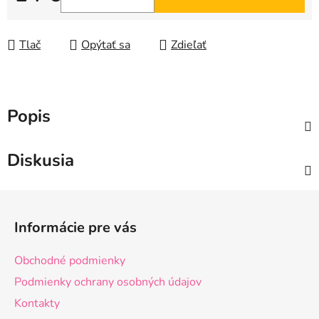
Jednotková cena:
Tlač
Opýtať sa
Zdieľať
Popis
Diskusia
Z
á
Informácie pre vás
p
ä
Obchodné podmienky
t
Podmienky ochrany osobných údajov
i
Kontakty
e