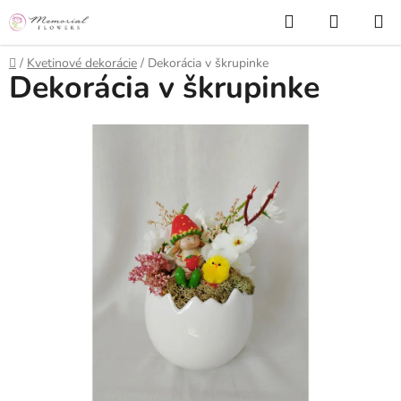
Prejsť
Hľadať
NÁKUP
na
KOŠÍK
obsah
Domov
/
Kvetinové dekorácie
/
Dekorácia v škrupinke
Dekorácia v škrupinke