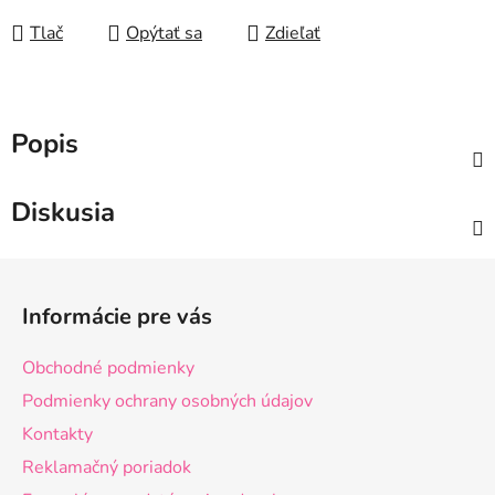
Tlač
Opýtať sa
Zdieľať
Popis
Diskusia
Z
á
Informácie pre vás
p
ä
Obchodné podmienky
t
Podmienky ochrany osobných údajov
i
Kontakty
e
Reklamačný poriadok