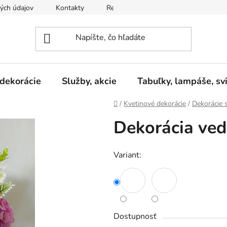
ých údajov
Kontakty
Reklamačný poriadok
Formulár 
 dekorácie
Služby, akcie
Tabuľky, lampáše, svi
Domov
/
Kvetinové dekorácie
/
Dekorácie 
Dekorácia ved
Variant:
Dostupnosť