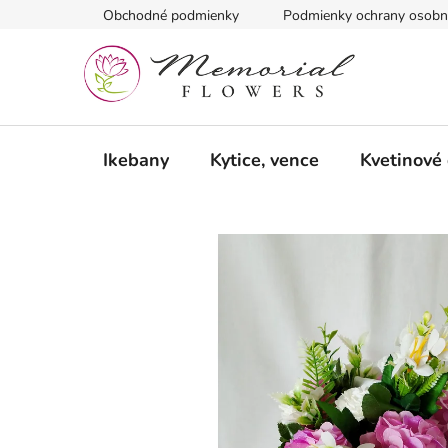
Prejsť
Obchodné podmienky
Podmienky ochrany osobn
na
obsah
Ikebany
Kytice, vence
Kvetinové