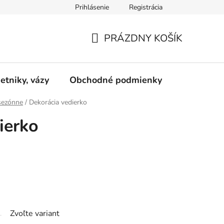
Prihlásenie
Registrácia
pre odstúpenie od zmluvy
+421 952 102 202
PRÁZDNY KOŠÍK
NÁKUPNÝ
KOŠÍK
etniky, vázy
Obchodné podmienky
Kontakty
sezónne
/
Dekorácia vedierko
ierko
Zvoľte variant