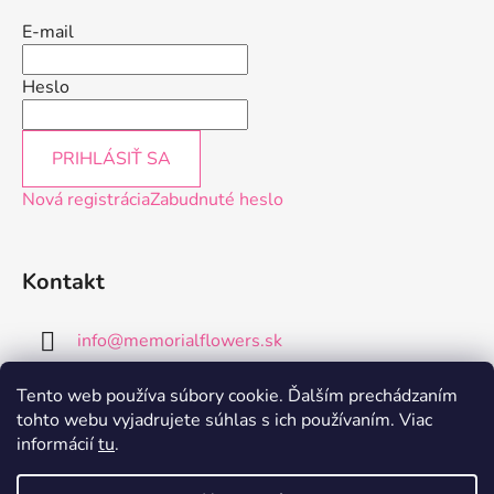
E-mail
Heslo
PRIHLÁSIŤ SA
Nová registrácia
Zabudnuté heslo
Kontakt
info
@
memorialflowers.sk
+421 952 102 202
Tento web používa súbory cookie. Ďalším prechádzaním
tohto webu vyjadrujete súhlas s ich používaním. Viac
informácií
tu
.