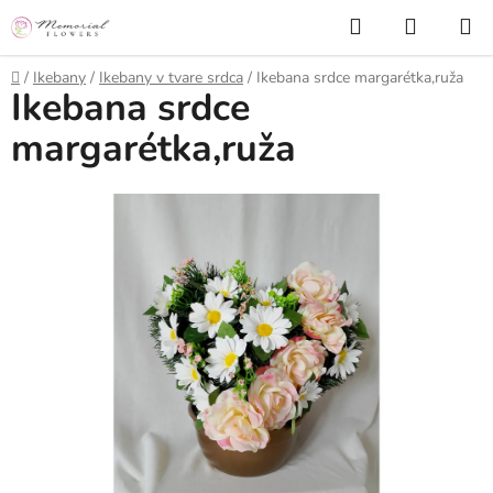
Prejsť
Hľadať
NÁKUP
na
KOŠÍK
obsah
Domov
/
Ikebany
/
Ikebany v tvare srdca
/
Ikebana srdce margarétka,ruža
Ikebana srdce
margarétka,ruža