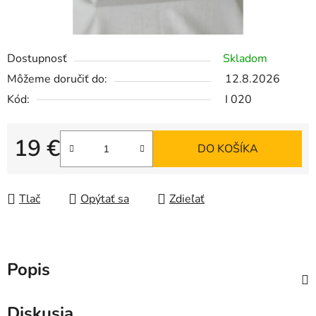
Dostupnosť
Skladom
Môžeme doručiť do:
12.8.2026
Kód:
I 020
19 €
DO KOŠÍKA
Jednotková cena:
Tlač
Opýtať sa
Zdieľať
Popis
Diskusia