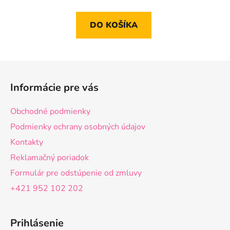
DO KOŠÍKA
Z
á
Informácie pre vás
p
ä
Obchodné podmienky
t
Podmienky ochrany osobných údajov
i
Kontakty
e
Reklamačný poriadok
Formulár pre odstúpenie od zmluvy
+421 952 102 202
Prihlásenie