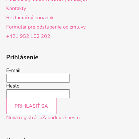
i
Kontakty
e
Reklamačný poriadok
Formulár pre odstúpenie od zmluvy
+421 952 102 202
Prihlásenie
E-mail
Heslo
PRIHLÁSIŤ SA
Nová registrácia
Zabudnuté heslo