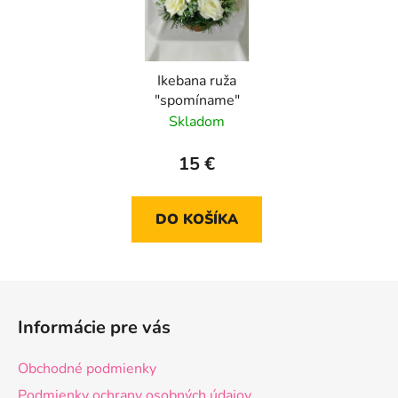
Ikebana ruža
"spomíname"
Skladom
15 €
DO KOŠÍKA
Z
á
Informácie pre vás
p
ä
Obchodné podmienky
t
Podmienky ochrany osobných údajov