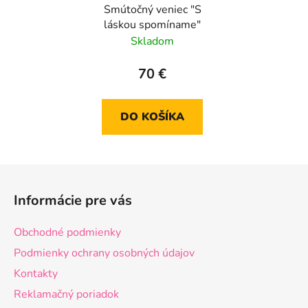
Smútočný veniec "S
láskou spomíname"
Skladom
70 €
DO KOŠÍKA
Z
á
Informácie pre vás
p
ä
Obchodné podmienky
t
Podmienky ochrany osobných údajov
i
Kontakty
e
Reklamačný poriadok