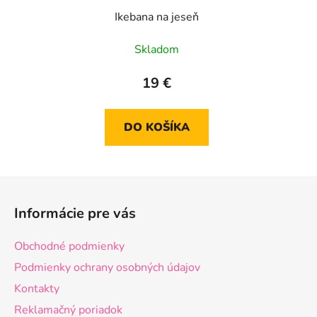
Ikebana na jeseň
Skladom
19 €
DO KOŠÍKA
Z
á
Informácie pre vás
p
ä
Obchodné podmienky
t
Podmienky ochrany osobných údajov
i
Kontakty
e
Reklamačný poriadok