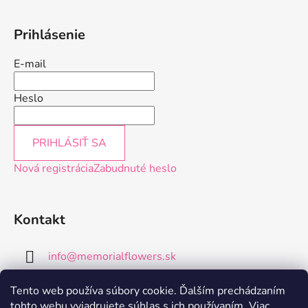
Prihlásenie
E-mail
Heslo
PRIHLÁSIŤ SA
Nová registrácia
Zabudnuté heslo
Kontakt
info
@
memorialflowers.sk
+421 952 102 202
Tento web používa súbory cookie. Ďalším prechádzaním
tohto webu vyjadrujete súhlas s ich používaním. Viac