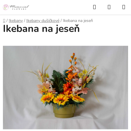
Prejsť
Hľadať
NÁKUP
na
KOŠÍK
obsah
Domov
/
Ikebany
/
Ikebany dušičkové
/
Ikebana na jeseň
Ikebana na jeseň