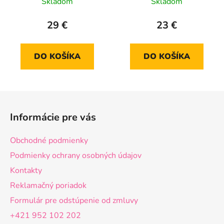
Skladom
Skladom
29 €
23 €
DO KOŠÍKA
DO KOŠÍKA
Z
á
Informácie pre vás
p
ä
Obchodné podmienky
t
Podmienky ochrany osobných údajov
i
Kontakty
e
Reklamačný poriadok
Formulár pre odstúpenie od zmluvy
+421 952 102 202