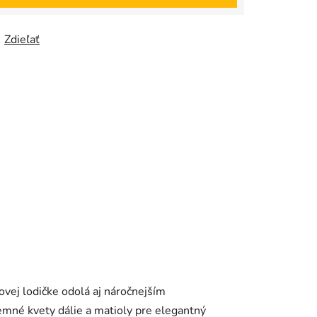
Zdieľať
tovej lodičke odolá aj náročnejším
mné kvety dálie a matioly pre elegantný