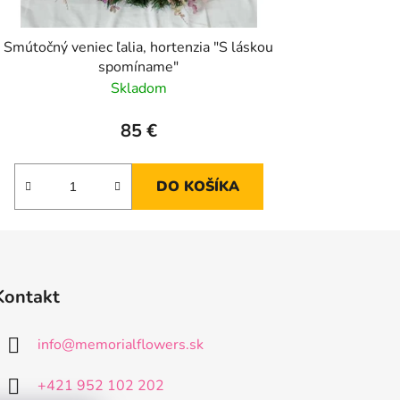
Smútočný veniec ľalia, hortenzia "S láskou
spomíname"
Skladom
85 €
DO KOŠÍKA
Kontakt
info
@
memorialflowers.sk
+421 952 102 202