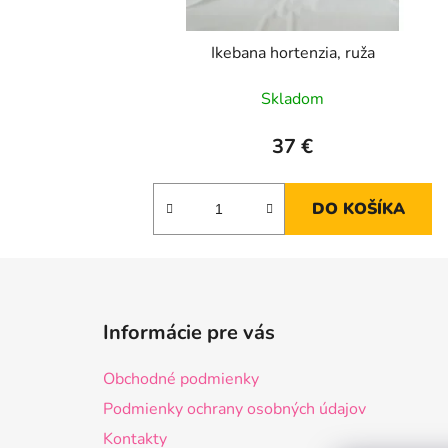
Ikebana hortenzia, ruža
Skladom
37 €
DO KOŠÍKA
Z
á
Informácie pre vás
p
ä
Obchodné podmienky
t
Podmienky ochrany osobných údajov
i
Kontakty