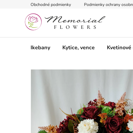
Prejsť
Obchodné podmienky
Podmienky ochrany osobn
na
obsah
Ikebany
Kytice, vence
Kvetinové