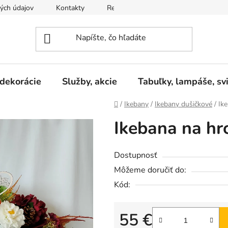
ých údajov
Kontakty
Reklamačný poriadok
Formulár 
 dekorácie
Služby, akcie
Tabuľky, lampáše, svi
Domov
/
Ikebany
/
Ikebany dušičkové
/
Ike
Ikebana na hr
Dostupnosť
Môžeme doručiť do:
Kód:
55 €