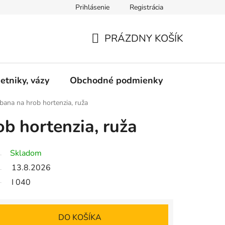
Prihlásenie
Registrácia
pre odstúpenie od zmluvy
+421 952 102 202
PRÁZDNY KOŠÍK
NÁKUPNÝ
KOŠÍK
etniky, vázy
Obchodné podmienky
Kontakty
bana na hrob hortenzia, ruža
ob hortenzia, ruža
Skladom
13.8.2026
I 040
DO KOŠÍKA